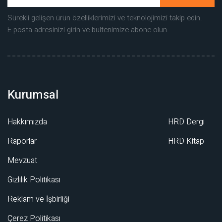
Sürekli gelişen ürün özelliklerimizi ve teknolojimizi takip edin.
E-posta adresinizi girin ve bültenimize abone olun.
Kurumsal
Hakkımızda
HRD Dergi
Raporlar
HRD Kitap
Mevzuat
Gizlilik Politikası
Reklam ve İşbirliği
Çerez Politikası