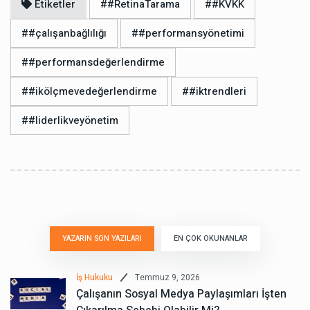
Etiketler
##RetinaTarama
##KVKK
##çalışanbağlılığı
##performansyönetimi
##performansdeğerlendirme
##ikölçmevedeğerlendirme
##iktrendleri
##liderlikveyönetim
YAZARIN SON YAZILARI
EN ÇOK OKUNANLAR
Temmuz 9, 2026
İş Hukuku
Çalışanın Sosyal Medya Paylaşımları İşten