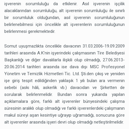
işverenin sorumluluğu da etkilenir. Asıl işverenin işçilik
alacaklarından sorumluluğu, alt işverenin sorumluluğu ile sınırlı
bir sorumluluk olduğundan, asıl işverenin sorumluluğunun
belirlenebilmesi için öncelikle alt işverenlerin sorumluluğunun
belirlenmesi gerekmektedir.
Somut uyuşmazlıkta öncelikle davacının 31.03.2006-19.09.2009
tarihleri arasında A.K’nin işyerindeki çalışmasının Tire Belediyesi
Başkanlığı ve diğer davalılarla ilişkili olup olmadığı, 27.06.2013-
20.06.2014 tarihleri arasında ise dava dışı MSC Profesyonel
Yönetim ve Temizlik Hizmetleri Tic. Ltd. Şti.den çıkış ve yeniden
işe giriş tespit edildiğinden yaklaşık 1 yılı bulan ara vermenin
sebebi (askı hâli, askerlik vb.) davacıdan ve Şirketten de
sorularak belirlenmelidir. Bundan sonra yukarıda yapılan
açıklamalara göre, farklı alt işverenler bünyesindeki çalışma
süresinin aralıklı olup olmadığı ve farklı işverenlerdeki çalışmanın
makul süreyi aşan kesintiye uğrayıp uğramadığı, sonucuna göre
alt işverenler arasında işyeri devri olup olmadığı netleştirilmelidir.