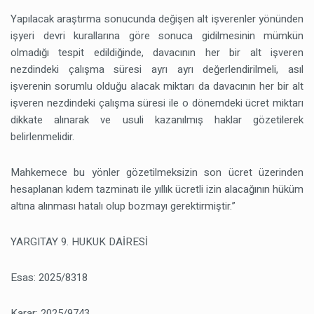
Yapılacak araştırma sonucunda değişen alt işverenler yönünden
işyeri devri kurallarına göre sonuca gidilmesinin mümkün
olmadığı tespit edildiğinde, davacının her bir alt işveren
nezdindeki çalışma süresi ayrı ayrı değerlendirilmeli, asıl
işverenin sorumlu olduğu alacak miktarı da davacının her bir alt
işveren nezdindeki çalışma süresi ile o dönemdeki ücret miktarı
dikkate alınarak ve usuli kazanılmış haklar gözetilerek
belirlenmelidir.
Mahkemece bu yönler gözetilmeksizin son ücret üzerinden
hesaplanan kıdem tazminatı ile yıllık ücretli izin alacağının hüküm
altına alınması hatalı olup bozmayı gerektirmiştir.”
YARGITAY 9. HUKUK DAİRESİ
Esas: 2025/8318
Karar: 2025/9743