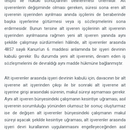
tespiti ile hukuki sonuçlarının belirlenmesi önemlidir. Alt
işverenlerin değişiminde olması gereken, süresi sona eren alt
işverenin işyerinden ayrılması anında işçilerini de beraberinde
başka işyerlerine götürmesi veya iş sözleşmelerini sona
erdirmesidir. Bunun tersine alt işveren işçilerinin alt işverenin
işyerinden ayrılmasına rağmen yeni alt işveren yanında aynı
şekilde çalışmayı sürdürmeleri hâlinde, alt işverenler arasında
4857 sayılı Kanun’un 6. maddesi anlamında bir işyeri devrinin
kabulü gerekir. Bu durumda yeni alt işverenin, devam eden iş
sözleşmelerini de devraldığı aynı madde hükmüne bağlanmıştır.
Alt işverenler arasında işyeri devrinin kabulü için; davacının bir alt
işverene ait işyerinden çıkışı ile bir sonraki alt işverene ait
işyerine girişi arasındaki sürenin, makul süreyi aşmaması gerekir.
Aynı alt işveren bünyesindeki çalışmanın kesintiye uğraması, asıl
işverenin sorumluluğu yönünden olumsuz bir sonuç oluşturmaz
ise de değişen alt işverenler bünyesindeki çalışmanın makul
süreyi aşacak şekilde kesintiye uğraması, alt işverenler arasında
işyeri devri kurallarının uygulanmasını engelleyeceğinden asıl