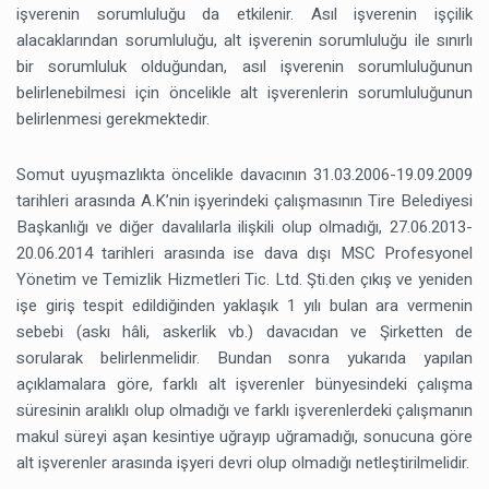
işverenin sorumluluğu da etkilenir. Asıl işverenin işçilik
alacaklarından sorumluluğu, alt işverenin sorumluluğu ile sınırlı
bir sorumluluk olduğundan, asıl işverenin sorumluluğunun
belirlenebilmesi için öncelikle alt işverenlerin sorumluluğunun
belirlenmesi gerekmektedir.
Somut uyuşmazlıkta öncelikle davacının 31.03.2006-19.09.2009
tarihleri arasında A.K’nin işyerindeki çalışmasının Tire Belediyesi
Başkanlığı ve diğer davalılarla ilişkili olup olmadığı, 27.06.2013-
20.06.2014 tarihleri arasında ise dava dışı MSC Profesyonel
Yönetim ve Temizlik Hizmetleri Tic. Ltd. Şti.den çıkış ve yeniden
işe giriş tespit edildiğinden yaklaşık 1 yılı bulan ara vermenin
sebebi (askı hâli, askerlik vb.) davacıdan ve Şirketten de
sorularak belirlenmelidir. Bundan sonra yukarıda yapılan
açıklamalara göre, farklı alt işverenler bünyesindeki çalışma
süresinin aralıklı olup olmadığı ve farklı işverenlerdeki çalışmanın
makul süreyi aşan kesintiye uğrayıp uğramadığı, sonucuna göre
alt işverenler arasında işyeri devri olup olmadığı netleştirilmelidir.