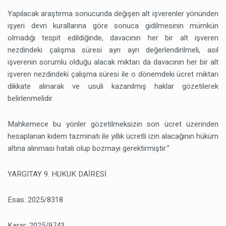
Yapılacak araştırma sonucunda değişen alt işverenler yönünden
işyeri devri kurallarına göre sonuca gidilmesinin mümkün
olmadığı tespit edildiğinde, davacının her bir alt işveren
nezdindeki çalışma süresi ayrı ayrı değerlendirilmeli, asıl
işverenin sorumlu olduğu alacak miktarı da davacının her bir alt
işveren nezdindeki çalışma süresi ile o dönemdeki ücret miktarı
dikkate alınarak ve usuli kazanılmış haklar gözetilerek
belirlenmelidir.
Mahkemece bu yönler gözetilmeksizin son ücret üzerinden
hesaplanan kıdem tazminatı ile yıllık ücretli izin alacağının hüküm
altına alınması hatalı olup bozmayı gerektirmiştir.”
YARGITAY 9. HUKUK DAİRESİ
Esas: 2025/8318
Karar: 2025/9743