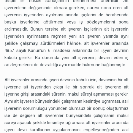
tespiti ile hukuki sonuçlarının belirlenmesi önemlidir. Alt
işverenlerin değişiminde olması gereken, süresi sona eren alt
işverenin işyerinden ayrılması anında işçilerini de beraberinde
başka işyerlerine götürmesi veya iş sözleşmelerini sona
erdirmesidir. Bunun tersine alt işveren işçilerinin alt işverenin
işyerinden ayrılmasına rağmen yeni alt işveren yanında aynı
şekilde çalışmayı sürdürmeleri hâlinde, alt işverenler arasında
4857 sayılı Kanun’un 6. maddesi anlamında bir işyeri devrinin
kabulü gerekir. Bu durumda yeni alt işverenin, devam eden iş
sözleşmelerini de devraldığı aynı madde hükmüne bağlanmıştır.
Alt işverenler arasında işyeri devrinin kabulü için; davacının bir alt
işverene ait işyerinden çıkışı ile bir sonraki alt işverene ait
işyerine girişi arasındaki sürenin, makul süreyi aşmaması gerekir.
Aynı alt işveren bünyesindeki çalışmanın kesintiye uğraması, asıl
işverenin sorumluluğu yönünden olumsuz bir sonuç oluşturmaz
ise de değişen alt işverenler bünyesindeki çalışmanın makul
süreyi aşacak şekilde kesintiye uğraması, alt işverenler arasında
işyeri devri kurallarının uygulanmasını engelleyeceğinden asıl