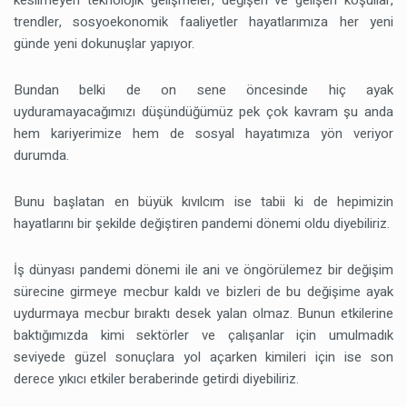
kesilmeyen teknolojik gelişmeler, değişen ve gelişen koşullar,
trendler, sosyoekonomik faaliyetler hayatlarımıza her yeni
günde yeni dokunuşlar yapıyor.
Bundan belki de on sene öncesinde hiç ayak
uyduramayacağımızı düşündüğümüz pek çok kavram şu anda
hem kariyerimize hem de sosyal hayatımıza yön veriyor
durumda.
Bunu başlatan en büyük kıvılcım ise tabii ki de hepimizin
hayatlarını bir şekilde değiştiren pandemi dönemi oldu diyebiliriz.
İş dünyası pandemi dönemi ile ani ve öngörülemez bir değişim
sürecine girmeye mecbur kaldı ve bizleri de bu değişime ayak
uydurmaya mecbur bıraktı desek yalan olmaz. Bunun etkilerine
baktığımızda kimi sektörler ve çalışanlar için umulmadık
seviyede güzel sonuçlara yol açarken kimileri için ise son
derece yıkıcı etkiler beraberinde getirdi diyebiliriz.