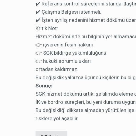
✔️ Referans kontrol süreçlerini standartlaştı
✔️ Çalışma Belgesi istenmeli,
✔️ İşten ayrılış nedenini hizmet dökümü üze
Kritik Not:
Hizmet dökümünde bu bilginin yer almaması
👉 işverenin fesih hakkını
👉 SGK bildirge yükümlülüğünü
👉 hukuki sorumlulukları
ortadan kaldırmaz.
Bu değişiklik yalnızca üçüncü kişilerin bu bil
Sonuç:
SGK hizmet dökümü artık işe alımda eleme ar
İK ve bordro süreçleri, bu yeni duruma uygun 
Bu değişikliği dikkate almadan yürütülen işe
risklere yol açabilir.