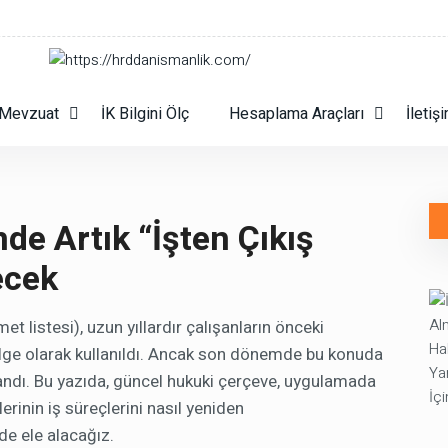
Mevzuat
İK Bilgini Ölç
Hesaplama Araçları
İletiş
 Artık “İşten Çıkış
ecek
 listesi), uzun yıllardır çalışanların önceki
 belge olarak kullanıldı. Ancak son dönemde bu konuda
andı. Bu yazıda, güncel hukuki çerçeve, uygulamada
rinin iş süreçlerini nasıl yeniden
lde ele alacağız.