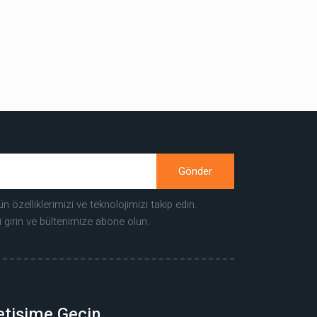
Gönder
ün özelliklerimizi ve teknolojimizi takip edin.
i girin ve bültenimize abone olun.
letişime Geçin