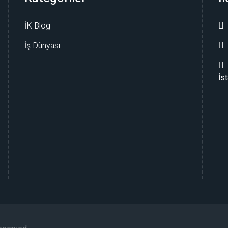
İK Blog
İş Dünyası
İs