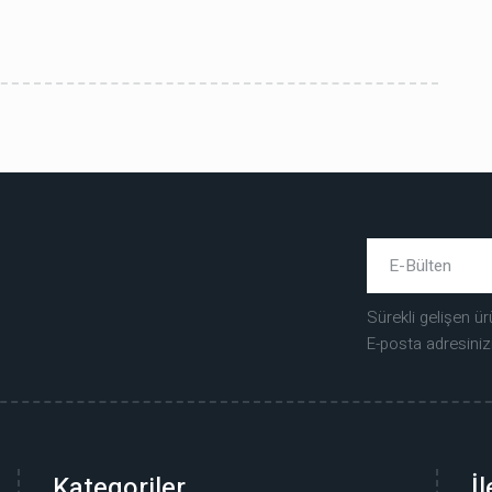
Sürekli gelişen ür
E-posta adresiniz
Kategoriler
İ