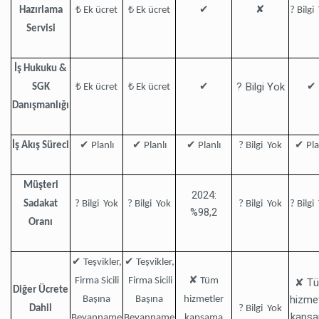
✔
✘
Hazırlama
₺ Ek ücret
₺ Ek ücret
? Bilgi
Servisi
İş Hukuku &
? Bilgi Yok
✔
✔
SGK
₺ Ek ücret
₺ Ek ücret
Danışmanlığı
✔
✔
✔
✔
İş Akış Süreci
Planlı
Planlı
Planlı
? Bilgi Yok
Pla
Müşteri
2024:
Sadakat
? Bilgi Yok
? Bilgi Yok
? Bilgi Yok
? Bilgi
%98,2
Oranı
✔
✔
Teşvikler,
Teşvikler,
✘
✘ T
Firma Sicili
Firma Sicili
Tüm
Diğer Ücrete
hizmet
Başına
Başına
hizmetler
Dahil
? Bilgi Yok
kaps
Beyanname
Beyanname
kapsama