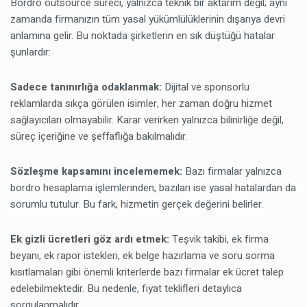
Bordro outsource süreci, yalnızca teknik bir aktarım değil; aynı
zamanda firmanızın tüm yasal yükümlülüklerinin dışarıya devri
anlamına gelir. Bu noktada şirketlerin en sık düştüğü hatalar
şunlardır:
Sadece tanınırlığa odaklanmak:
Dijital ve sponsorlu
reklamlarda sıkça görülen isimler, her zaman doğru hizmet
sağlayıcıları olmayabilir. Karar verirken yalnızca bilinirliğe değil,
süreç içeriğine ve şeffaflığa bakılmalıdır.
Sözleşme kapsamını incelememek:
Bazı firmalar yalnızca
bordro hesaplama işlemlerinden, bazıları ise yasal hatalardan da
sorumlu tutulur. Bu fark, hizmetin gerçek değerini belirler.
Ek gizli ücretleri göz ardı etmek:
Teşvik takibi, ek firma
beyanı, ek rapor istekleri, ek belge hazırlama ve soru sorma
kısıtlamaları gibi önemli kriterlerde bazı firmalar ek ücret talep
edelebilmektedir. Bu nedenle, fiyat teklifleri detaylıca
sorgulanmalıdır.