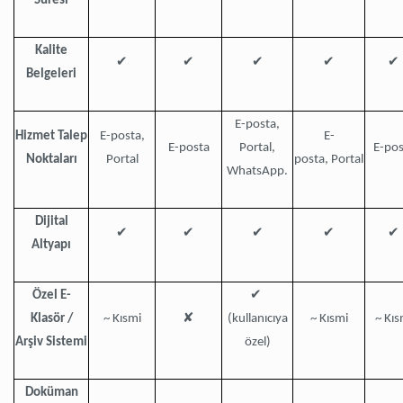
Süresi
Kalite
✔
✔
✔
✔
✔
Belgeleri
E-posta,
Hizmet Talep
E-posta,
E-
E-posta
Portal,
E-pos
Noktaları
Portal
posta, Portal
WhatsApp.
Dijital
✔
✔
✔
✔
✔
Altyapı
✔
Özel E-
✘
Klasör /
~ Kısmi
(kullanıcıya
~ Kısmi
~ Kıs
Arşiv Sistemi
özel)
Doküman