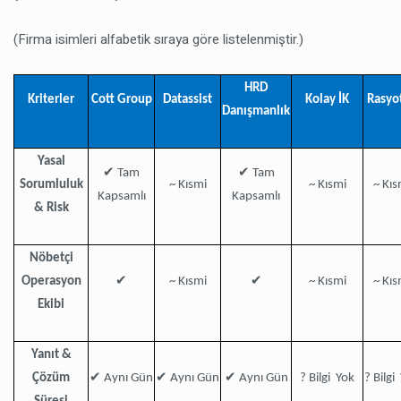
(Firma isimleri alfabetik sıraya göre listelenmiştir.)
HRD
Kriterler
Cott Group
Datassist
Kolay İK
Rasyo
Danışmanlık
Yasal
✔
✔
Tam
Tam
Sorumluluk
~ Kısmi
~ Kısmi
~ Kıs
Kapsamlı
Kapsamlı
& Risk
Nöbetçi
✔
✔
Operasyon
~ Kısmi
~ Kısmi
~ Kıs
Ekibi
Yanıt &
✔
✔
✔
Çözüm
Aynı Gün
Aynı Gün
Aynı Gün
? Bilgi Yok
? Bilgi