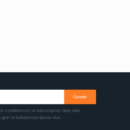
Gönder
ün özelliklerimizi ve teknolojimizi takip edin.
i girin ve bültenimize abone olun.