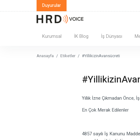
Duyurular
Kurumsal
İK Blog
İş Dünyası
Me
Anasayfa
Etiketler
#YillikizinAvansücreti
#YillikizinAva
Yıllık İzne Çıkmadan Önce, İş
En Çok Merak Edilenler
4857 sayılı İş Kanunu Madde 