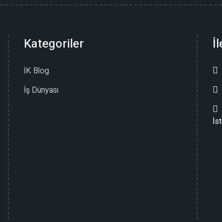
Kategoriler
İ
İK Blog
İş Dünyası
İs